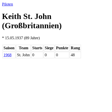
Piloten
Keith St. John
(Großbritannien)
* 15.05.1937 (89 Jahre)
Saison
Team
Starts
Siege
Punkte
Rang
1968
St. John
0
0
0
48