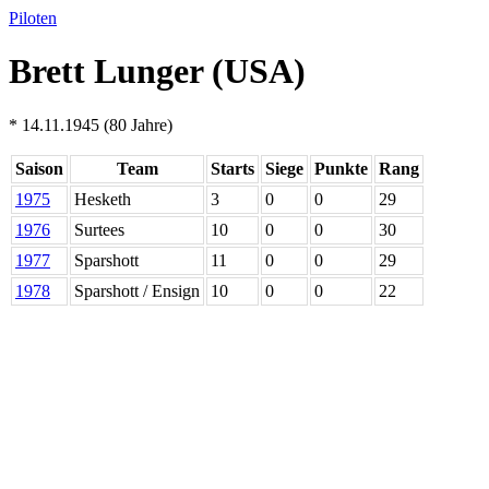
Piloten
Brett Lunger (USA)
* 14.11.1945 (80 Jahre)
Saison
Team
Starts
Siege
Punkte
Rang
1975
Hesketh
3
0
0
29
1976
Surtees
10
0
0
30
1977
Sparshott
11
0
0
29
1978
Sparshott / Ensign
10
0
0
22